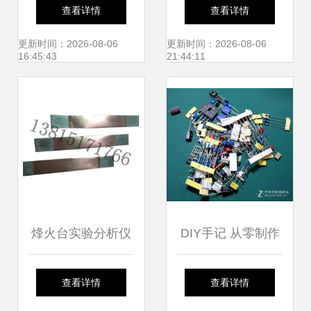
届烟台国际装备制
验仪 济南金光仪器
查看详情
查看详情
造业博览会 以实验
设备制造厂——实
更新时间：2026-08-06
更新时间：2026-08-06
16:45:43
21:44:11
分析仪器助力智造
验分析仪器制造的
升级
匠心之作
烽火台实验分析仪
DIY手记 从零制作
器制造 电子元器件
一块全分立元件功
查看详情
查看详情